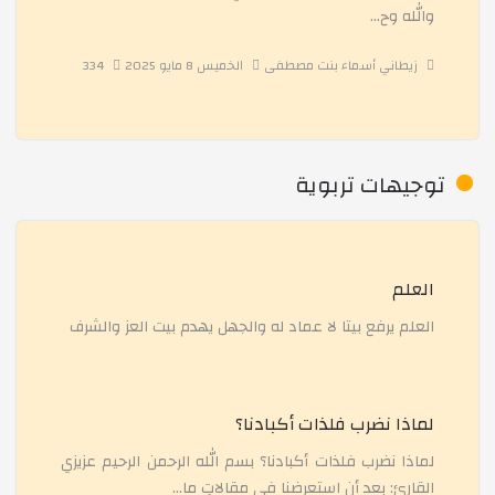
والله وح...
ant en français projet du: Vivre ensemble en harmonie
زيطاني أسماء بنت مصطفى
الخميس 8 مايو 2025
334
زيارة المؤسسة الوطنية للفنون المطبعية
توجيهات تربوية
Exhibition :Innovate to Elevate
تهنئة عيد الفطر المبارك
العلم
العلم يرفع بيتا لا عماد له والجهل يهدم بيت العز والشرف
" Le Patrimoine algerien"
لماذا نضرب فلذات أكبادنا؟
معرض المادّة وتحوّلاتها في مادّة العلوم الفيزيائية
لماذا نضرب فلذات أكبادنا؟ بسم الله الرحمن الرحيم عزيزي
القارئ: بعد أن استعرضنا في مقالاتٍ ما...