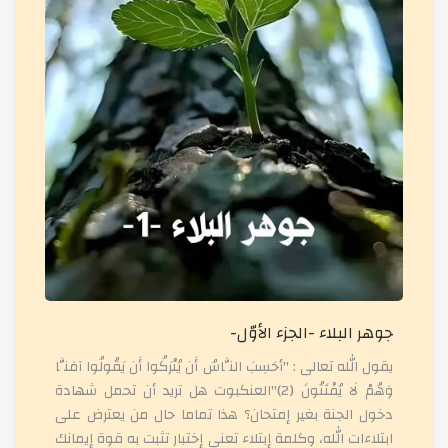
مشروع تبسيط العلوم
معرض مطويات حماية التربة
زيارة قبر الأستاذة المرحومة نايت يحي نورة - مقبرة العاليا
يوم الرياضيات
حفل نهاية الفصل الثّاني ومناسبة يوم العلم 16 أفريل
جوهر البلاء -الجزء الأوّل-
يقول الله تعالى : "أحَسِبَ النَّاسُ أَن يُتْرَكُوا أَن يَقُولُوا آمَنَّا
وَهُمْ لَا يُفْتَنُونَ (2)"العنكبوت هل تريد أن تحمل شهادة
حفلة يوم العلم وتكريم المتفوقات في الفصل الثاني
دخول الجنة بغير إمتحان؟ هذا تماما حال من يعترض على
ابتلاءات الله، وكلمة إبتلاء تعني إختبار تثبت به قوة إيمانك