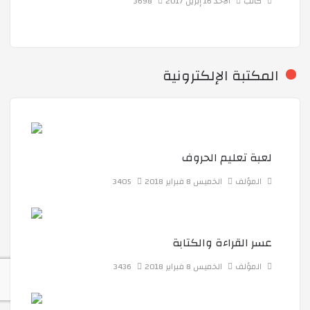
زيارة تبادلية إلى مدارس الإبداع الخاصة
كاتب
الأحد 16 إبريل 2017
3698
الذكرى الـ23 لانطلاق التعليم بمركب المنار
المكتبة الإلكترونية
رحلة إلى الماضي العريق: تحفيز التعلم واستكشاف الثقافة
زيارة مشتلة غاردن
لعبة تعليم الحروف
المؤلف
الخميس 8 فبراير 2018
3405
وقفة الأحد : نتائج مسابقة تظاهرة يناير وتكريمات
عسر القراءة والكتابة
التعلم النشط في اللغة الإنجليزية
المؤلف
الخميس 8 فبراير 2018
3436
مشاريع علمية حول الزراعة داخل البيوت البلاستيكية