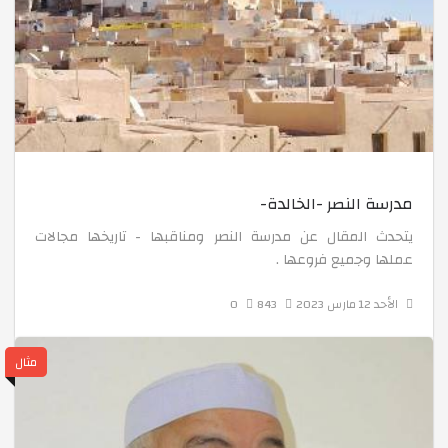
رحلة علمية لطلبة السنة الأولى ثانوي
"دور الأستاذ في تحسين أداء الطالب"
مدرسة النصر -الخالدة-
"آليات اختيار التخصص الجامعي المناسب "
يتحدث المقال عن مدرسة النصر ومناقبها - تاريخها مجالات
عملها وجميع فروعها .
حفل تظاهرة يناير
الأحد 12 مارس 2023
843
0
مثال
مسابقة بالقرآن نحيا في طبعته الثانية
معرض للمجسمات الميكانيكية