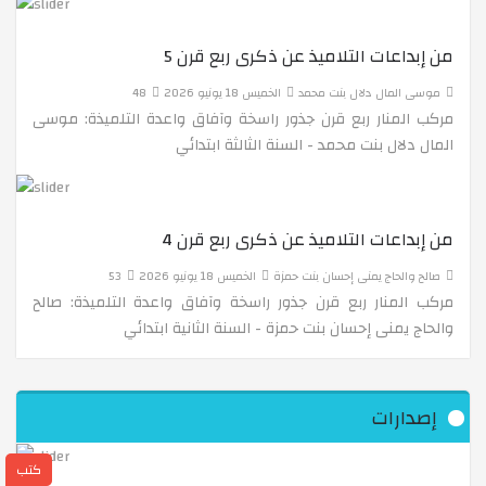
التربية المرورية
من إبداعات التلاميذ عن ذكرى ربع قرن 5
موسى المال دلال بنت محمد
الخميس 18 يونيو 2026
48
أكتشف عالم الحيوان
مركب المنار ربع قرن جذور راسخة وآفاق واعدة التلميذة: موسى
المال دلال بنت محمد - السنة الثالثة ابتدائي
رحلة علمية ّإلى مشتلة إيديفال بالعالية
من إبداعات التلاميذ عن ذكرى ربع قرن 4
التكنولوجيا الجديدة
صالح والحاج يمنى إحسان بنت حمزة
الخميس 18 يونيو 2026
53
مركب المنار ربع قرن جذور راسخة وآفاق واعدة التلميذة: صالح
والحاج يمنى إحسان بنت حمزة - السنة الثانية ابتدائي
زيارة ودّية لمدرسة البدر المنير
إصدارات
وقفة الأحد : قيمة * إفشاء السلام*
كتب