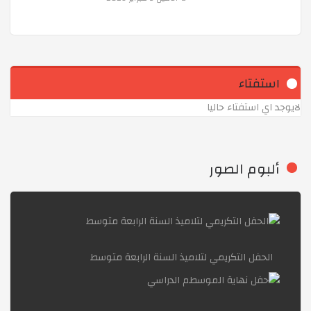
الغذاء الصحي
زيارة إلى المؤسسة الوطنية للفنون المطبعية
استفتاء
لايوجد اي استفتاء حاليا
اليوم المفتوح الخاص باللّغة العربية :
الاستعداد لرمضان بتجديد الإيمان
ألبوم الصور
اللهم بارك لنا في شعبان وبلّغنا رمضان
الحفل التكريمي لتلاميذ السنة الرابعة متوسط
مسابقة يوم الشهيد