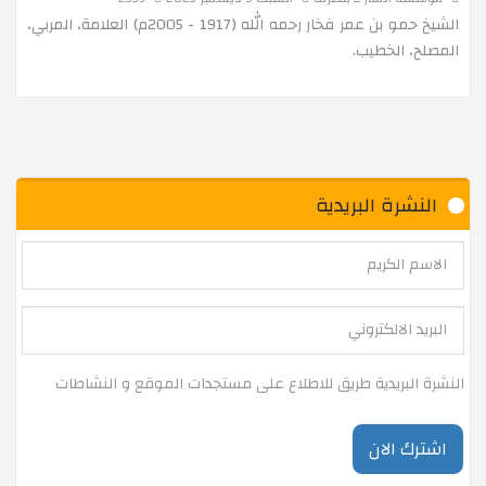
الشيخ حمو بن عمر فخار رحمه الله (1917 - 2005م) العلامة، المربي،
المصلح، الخطيب.
المجموعة الشمسية وحركة الكواكب
ملصق جداري هادف-الغرافيك-
النشرة البريدية
مجازر 8 ماي 1945 حتى لا ننسى
الإمتحان التجريبي لشهادة التعليم المتوسط
" إصيص وشجرة لكل طالبة "
النشرة البريدية طريق للاطلاع على مستجدات الموقع و النشاطات
فن الطيخ