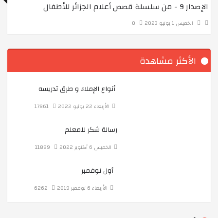
الإصدار 9 - من سلسلة قصص أعلام الجزائر للأطفال
برنامج إسألي عن دينك
الخميس 1 يونيو 2023
0
THIS IS ME
الأكثر مشاهدة
لقاء مع أولياء أبنائنا تلاميذ السنة الرابعة متوسط
أنواع الإملاء و طرق تدريسه
الأربعاء 22 يونيو 2022
17861
معرض الاجتماعيات
رسالة شكر للمعلم
الخميس 6 أكتوبر 2022
11899
برنامج جلسات فقهية
أول نوفمبر
الأربعاء 6 نوفمبر 2019
6262
رحلة تعليمية لتلاميذ السنة الأولى متوسط إلى المشتلة ال