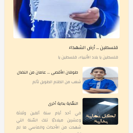
معرض الرسم الواقعي*المحاكاة*
معرض مكونات الجهاز العصبي
مشروع البيوت البلاستيكية
فلسطين ... أرض الشهداء
فلسطين يا بلاد الأنبياء، فلسطين يا
اليوم التفاعلي للرياضيات
طوفان الأقصى ... عامان من النضال
شعب من الظلم الطويل تألم
معرض - إحياء اليوم العالمي للغة العربية - عظماء الإنسا
النهّاية بداية أخرى
محاضرة تحت عنوان: إسألي عن دينك
في أحد أيام سنة ألفين وثلاثة
وعشرين ميلاديّا تلك السّنة التي
شهدت من الأحداث والمآسي ما لم