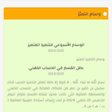
معرض المغانط
وسام التميّز
المشاركة الايجابية للأولياء
الوسام الأسبوعي للتلميذ المتميز
مسابقة أحسن جدارية يوم العلم 16 أفريل
2024/2025
وسام التلميذ المتيز
رحلة تعليمية إلى المجلس الشعبي الوطني
بطل القسم في الحساب الذهني
2024/2025
بسم الله ما شاء الله .. لا قوة إلا بالله تمكن التلميذ النجيب فخار
تهنئة الأستاذ الدكتور بسيس نصر الدين بن سليمان لنيله 
سفيان بن خضير بن عمر من افتكاك الصدارة في الحساب الذهني
والمسابقة الفكرية التي كانت محور نشاط القسم لدوام اليوم
الخميس 25 جانفي 2024 م تحت إشراف أستاذة العربية الفاضلة (
حفل نهاية الفصل الدّراسي الثّاني: مناسبة يوم العلم
ت / هـ ) س 5...