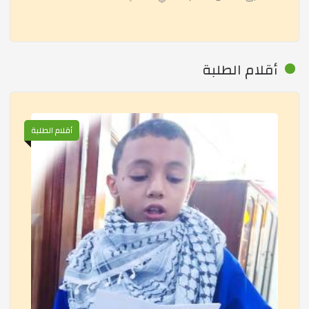
معرض التراث الجزائري
زيارة طالبات قسمي الثالثة و الرابعة متوسط لمقر الحماية
أقلام الطلبة
إسألي عن دينك 02
أقلام الطلبة
مبادرة قافلة إفطار الصّائم
مسابقة الإعراب
مشروع أرسم آية