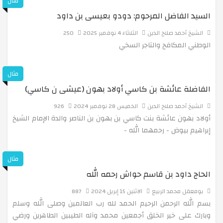
مثال
السيد الفاضل المرحوم: دودو بعيسى بن داود
موضوع مهارات وأساليب لتحبيب التعلم لدى الطلبة
الشيخ أحمد صلاح الدين
الثلاثاء 4 نوفمبر 2025
250
الوطني المكافح والتاجر السخي
د رس التحول الفيزيائي والكيميائي - مشروع الشموع
مثال
الفاضلة عائشة بن كاسي أولاد بهون (عيشى ن كاسي)
البرنامج التكويني الأول للطلبة
الشيخ أحمد صلاح الدين
الخميس 28 نوفمبر 2024
926
أولاد بهون عائشة بنت كاسي بن بهون بن الناصر والدة الإمام الشيخ
إبراهيم بيوض - رحمهما الله -
حفل تكريم الطلبة الناجحين في البكالوريا دفعة التحدي 2024
مثال
الحاج داود بن قاسم حواش رحمه الله
تقرير الحفل الختامي لطالبات الشهادة دفعة الهمّة وحماس 24
بومعقل محمد الربيع
الاثنين 15 إبريل 2024
887
بسم الله الرحمن الرحيم الحمد لله رب العالمين وصلى الله وسلم
الانتخابات
وبارك على خير الخلق أجمعين محمد وآله الطيبين الطاهرين ورضي