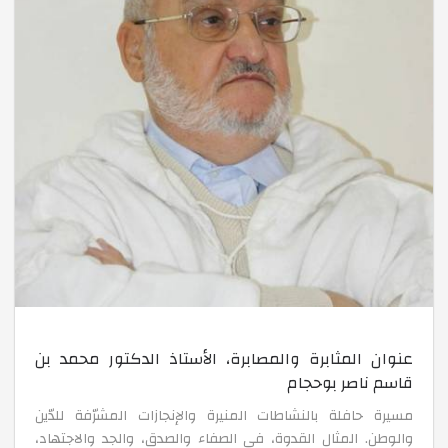
الأكل الصحي
فعاليات حفلة نهاية الفصل الأول بعبق من التراث الجزائري
توزيع كشوف الفصل الأول
رحلة ترفيهية لسنوات الأولى والثانية ثانوي
عنوان المثابرة والمصابرة، الأستاذ الدكتور محمد بن
رحلة تعليمية لطالبات الثالثة متوسط الى مصلحة الحماية 
قاسم ناصر بوحجام
مسيرة حافلة بالنشاطات المنيرة والإنجازات المشرّفة للدّين
تجسيد عرض تقديمي في درس لمادة اللغة الفرنسية
والوطن. المثال القدوة، في الصفاء والصدق، والجد والاجتهاد،