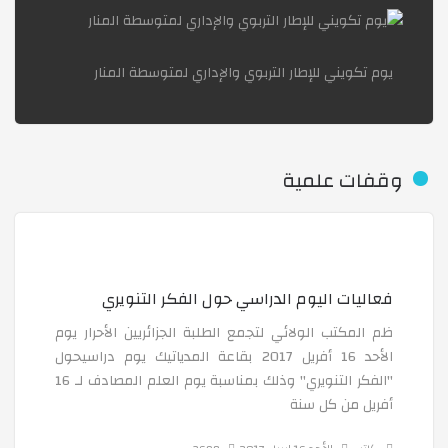
الجلسة التشخيصية التقييمية لتلاميذ السنة الرابعة متو
يوم تكويني للإطار التربوي والإداري لمتوسطة المنار
مشاريع هندسية ,, عدل AADL للتلاميذ وطاقوية
الدراسة معلومة وحمكة .. ولعبة ومتعة
وقفات علمية
طرق قياس وحساب أحجام وكتل الأجسام
فعاليات اليوم الدراسي حول الفكر التنويري
مركز الصيد البري بزرالدة
ظم المكتب الولائي لتجمع الطلبة الجزائريين الأحرار يوم
الأحد 16 أفريل 2017 بقاعة المدياتيك يوم دراسيحول
معرض النباتات الخارجية والداخلية
"الفكر التنويري" وذلك بمناسبة يوم العلم المصادف لـ 16
أفريل من كل سنة