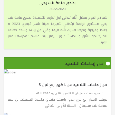
بهدي مامة بنت يحي
2022/2023
حفلة الفصل الثاني
لقد تم اليوم بفضل الله تعالى أول تكريم للتلميذة بهدي مامة بنت
يحي مستوى الرابعة ابتدائي لتميزها طيلة شهر فيفري 2023 م
حفلة يوم العلم و نهاية الفصل الثاني
جهدا وحيوية وحرصا فبارك الله فيها وفي من رباها وسدد خطاها
للمزيد نحو التألق والنجاح أ. دبوز ناريمان بنت قاسم : مدرسة المنار
القرآ...
مسابقة التهجئة "Spelling Bee"
من إبداعات التلاميذ
Le monde des contes
من إبداعات التلاميذ عن ذكرى ربع قرن 6
حملة تحسيسية حول السلامة المرورية
بن عمر بسمة بنت سليمان
الخميس 18 يونيو 2026
47
مركب المنار ربع قرن جذور راسخة وآفاق واعدة التلميذة: بن عمر
المشاريع في مادة العلوم الفيزيائية
بسمة بنت سليمان - السنة الأولى ابتدائي