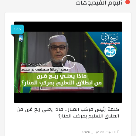
ألبوم الفيديوهات
زيارة مركز البحوث في الفيزياء الفلكية وعلم الفلك والجيو
الحماية المدنية .. مفخرة العمل الإنساني
جديد
احتفالية يوم الشهيد
زيارة استكشافية للمتحف العمومي الوطني البحري
التاريخ هو بوابة لفهم ماضينا وتوجيه مستقبلنا
كلمة رئيس مركب المنار .. ماذا يعني ربع قرن من
انطلاق التعليم بمركب المنار؟
قال رسول الله ﷺ: أنا وكافل اليتيم في الجنة هكذا، وأشا
السبت 28 فبراير 2026