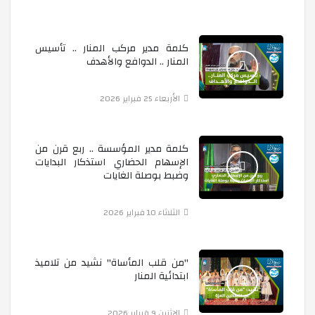
يوم الشهيد ... تجديد لعهد الثورة
كلمة مدير مركب المنار .. تأسيس
المنار .. الدوافع والأهدف
الوقاية خير من العلاج
الأربعاء 25 فبراير 2026
معرض البيوت البلاستيكية
كلمة مدير المؤسسة .. ربع قرن من
الإسهام الحضاري استذكار البدايات
تخليدا لذكرى شهداءنا الابرار
وضبط بوصلة الغايات
الثلاثاء 10 فبراير 2026
جولة علمية استكشافية في حديقة التجارب الحامة
"من قلب المأساة" نشيد من تلاميذ
رحلة تعليمية إلى حديقة التجارب -الحامة-
ابتدائية المنار
الاثنين 9 فبراير 2026