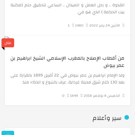
القدوة .. و رجل العمل و الميدان .. الساعي لتحقيق حلم (مكتبة
بيت الحكمة ) الذي هو في
إفتتاح داخلية المنار
الاثنين 24 يناير 2022
1480
1
اللقاء العام الأول للأولياء
مثال
من أقطاب الإصلاح بالمغرب الإسلامي الشيخ ابراهيم بن
إحياء مناسبةالفاتــ 01 ـح من نوفمبر
عمر بيوض
ولد الإمام ابراهيم بن عمر بيوض في 22 أفريل 1899 بالقرارة على
بعد 130 كلم شرق مدينة غرداية، عرف بالنبوغ و الذكاء منذ
اليوم العالمي للتغذية
الخميس 8 نوفمبر 2018
1649
0
اكتوبر الوردي
سير وأعلام
أكتوبر الشهر الوردي