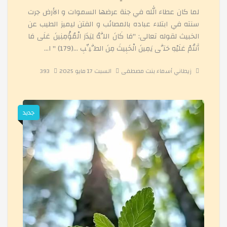
لما كان عطاء الله في جنة عرضها السموات و الأرض جرت
الدورةالتكوينية لتلاميذ شهادة التعليم المتوسط
سنته في ابتلاء عباده بالمصائب و الفتن ليميز الطيب عن
الخبيث لقوله تعالى: "مَا كَانَ اللَّهُ لِيَذَرَ الْمُؤْمِنِينَ عَلَى مَا
أَنتُمْ عَلَيْهِ حَتَّى يَمِينَ الْخَبِيثَ مِنَ الطَّيِّبِ ...(179) " ا...
التغذية السليمة
زيطاني أسماء بنت مصطفى
السبت 17 مايو 2025
393
البرنامج التحفيزي لطلبة البكالوريا
جديد
زيارة الى قاعة سينيماتيك
مسابقة المناظرة
تظاهرة تحت عنوان " نفس أخضر لبيئة أفضل "