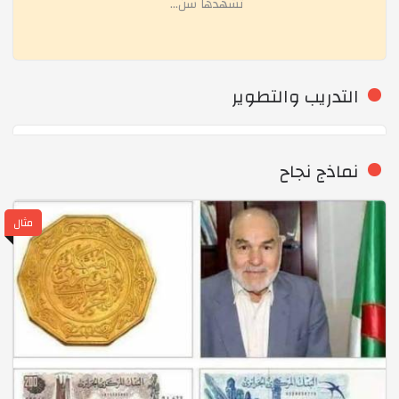
تشهدها سن...
محاضرة بعنوان: دحض مغالطات الإعلام ونبذ التفاهة
نماذج توضيحية لكيفية الزراعة في البيوت البلاسكية
التدريب والتطوير
محاضرة الفتوى لطالبات المتوسط
نماذج نجاح
نشاط تطبيقي لتعليم الصلاة
مثال
رحلة علمية إلى شركة dimel
رحلة تعليمية الى المؤسسة الوطنية للفنون المطبعية-ال