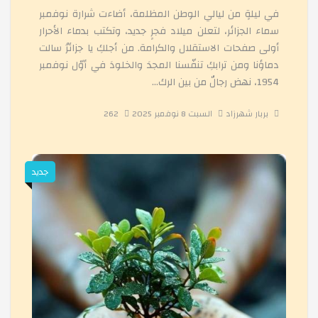
في ليلةٍ من ليالي الوطن المظلمة، أضاءت شرارة نوفمبر
محاضرة إيمانية فقهية حول أحكام الصيام
سماء الجزائر، لتعلن ميلاد فجرٍ جديد، وتكتب بدماء الأحرار
أولى صفحات الاستقلال والكرامة. من أجلكِ يا جزائرُ سالت
دماؤنا ومن ترابكِ تنفّسنا المجدَ والخلودَ في أوّل نوفمبر
حفل ذكرى ربع قرن لانطلاق التعليم بمركب المنار
1954، نهض رجالٌ من بين الرك...
بربار شهرزاد
السبت 8 نوفمبر 2025
262
مهارات القيادة والإدارة الاستراتيجية الحديثة
جديد
افتتاح الموسم الدراسي وتكوينات الإطار التربوي
حفل تكريم النّاجحات في شهادة التّعليم المتوسط BEM2025
رحلة ترفيهية لتلاميذ الإبتدائي