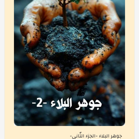
حفل نهاية الموسم الدراسي 1446هـ/2024-2025م
زيارة جامع الجزائر
رحلة تعليمية الى المدرسة الوطنية العليا للفلاحة
رسم مناظر طبيعية بطريقة إبداعية
أهمي الأكل الصحي
تكوين: كيفية تسيير قلق الامتحان ومنهجية التّعامل مع و
جوهر البلاء -الجزء الثّاني-