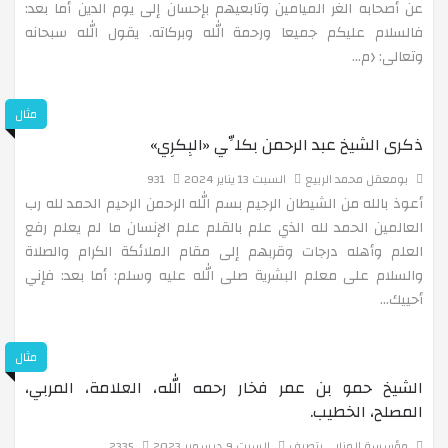
عن أصحابه الغر الميامين وتابعيهم بإحسان إلى يوم الدين أما بعد:
فالسلام عليكم جميعا ورحمة الله وبركاته. يقول الله سبحانه
حفل مسابقة ابتكار استراتيجية ووسيلة تعليمية
وتعالى: ﴿م...
مثال
الإلقاء والخطابة
ذكرى الشيخ عبد الرحمن بكلِّي «البِكرِي»
بومعقل محمد الربيع
السبت 13 يناير 2024
931
الثورة الصناعية
أعوذ بالله من الشيطان الرجيم بسم الله الرحمن الرحيم الحمد لله رب
العالمين الحمد لله الذي علم بالقلم علم الإنسان ما لم يعلم رفع
العلم وأهله درجات وقربهم إلى مقام الملائكة الكرام والصلاة
Me, my country and the world
والسلام على معلم البشرية صلى الله عليه وسلم: أما بعد: فإني
أحييك...
يوم مع الرياضيات
مثال
الشيخ حمو بن عمر فخار رحمه الله، العلامة، المربي،
المصلح، الخطيب.
عملية انتخاب ممثل المتوسطة
مؤسسة المنار ــ بتصرف
السبت 9 ديسمبر 2023
2335