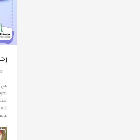
رحل
العر
امتن
اللغ
توسي