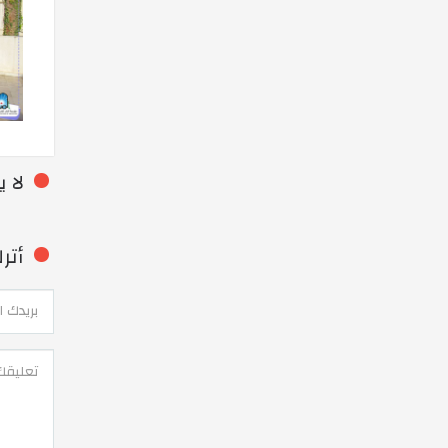
لا 
أتر